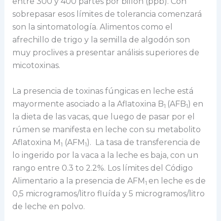
entre 300 y 400 partes por billón (ppb). Con
sobrepasar esos límites de tolerancia comenzará
son la sintomatología. Alimentos como el
afrechillo de trigo y la semilla de algodón son
muy proclives a presentar análisis superiores de
micotoxinas.
La presencia de toxinas fúngicas en leche está
mayormente asociado a la Aflatoxina B
(AFB
) en
1
1
la dieta de las vacas, que luego de pasar por el
rúmen se manifesta en leche con su metabolito
Aflatoxina M
(AFM
). La tasa de transferencia de
1
1
lo ingerido por la vaca a la leche es baja, con un
rango entre 0.3 to 2.2%. Los límites del Código
Alimentario a la presencia de AFM
en leche es de
1
0,5 microgramos/litro fluída y 5 microgramos/litro
de leche en polvo.