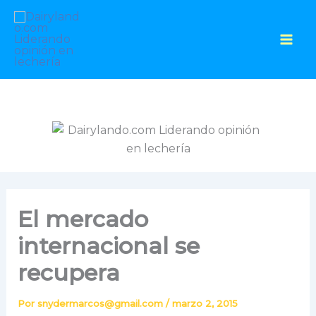
Ir
al
contenido
El mercado
internacional se
recupera
Por
snydermarcos@gmail.com
/
marzo 2, 2015