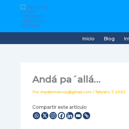
Ir
al
contenido
Inicio
Blog
In
Andá pa´allá…
Por
snydermarcos@gmail.com
/
febrero 7, 2023
Compartir este artículo