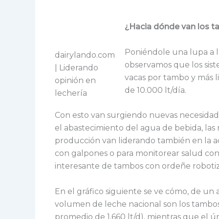
¿Hacia dónde van los 
Poniéndole una lupa a l
dairylando.com
observamos que los sist
| Liderando
vacas por tambo y más l
opinión en
de 10.000 lt/día.
lechería
Con esto van surgiendo nuevas necesidades
el abastecimiento del agua de bebida, las
producción van liderando también en la ad
con galpones o para monitorear salud con 
interesante de tambos con ordeñe robotiz
En el gráfico siguiente se ve cómo, de un
volumen de leche nacional son los tambos
promedio de 1.660 lt/d), mientras que el 