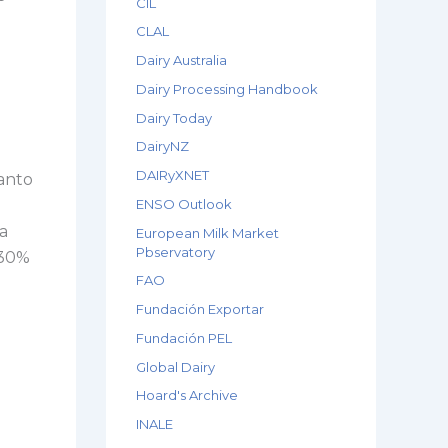
CIL
CLAL
Dairy Australia
Dairy Processing Handbook
Dairy Today
DairyNZ
DAIRyXNET
anto
ENSO Outlook
a
European Milk Market
Pbservatory
 30%
FAO
Fundación Exportar
Fundación PEL
Global Dairy
Hoard's Archive
INALE