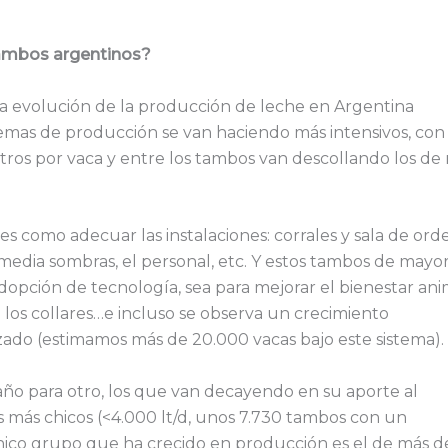
tambos argentinos?
a evolución de la producción de leche en Argentina
emas de producción se van haciendo más intensivos, con
itros por vaca y entre los tambos van descollando los de
 como adecuar las instalaciones: corrales y sala de ord
 media sombras, el personal, etc. Y estos tambos de mayo
opción de tecnología, sea para mejorar el bienestar ani
los collares…e incluso se observa un crecimiento
ado (estimamos más de 20.000 vacas bajo este sistema).
 año para otro, los que van decayendo en su aporte al
 más chicos (<4.000 lt/d, unos 7.730 tambos con un
único grupo que ha crecido en producción es el de más d