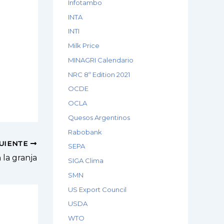
Infotambo
INTA
INTI
Milk Price
MINAGRI Calendario
NRC 8º Edition 2021
OCDE
OCLA
Quesos Argentinos
Rabobank
GUIENTE
SEPA
 la granja
SIGA Clima
SMN
US Export Council
USDA
WTO