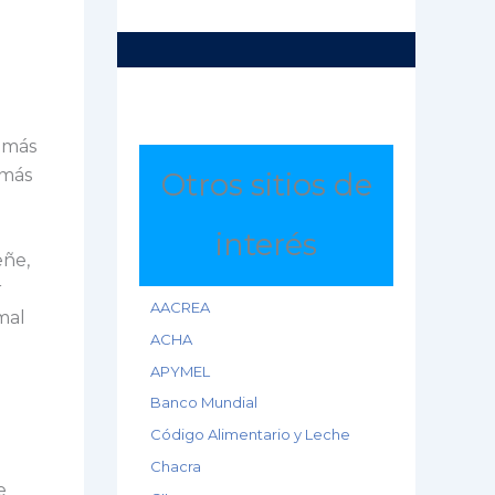
 más
 más
Otros sitios de
interés
eñe,
r
AACREA
mal
ACHA
APYMEL
Banco Mundial
Código Alimentario y Leche
Chacra
e