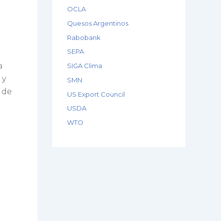
OCLA
Quesos Argentinos
Rabobank
SEPA
a
SIGA Clima
 y
SMN
 de
US Export Council
USDA
WTO