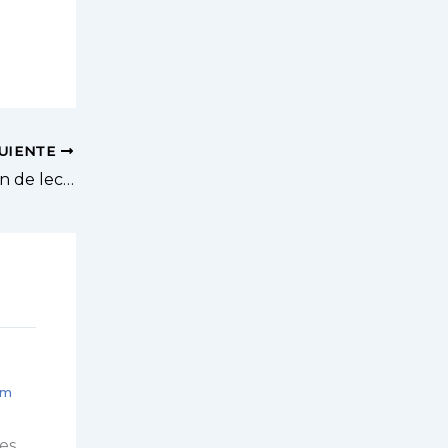
GUIENTE
La estacionalidad de la producción de leche
pm
es,