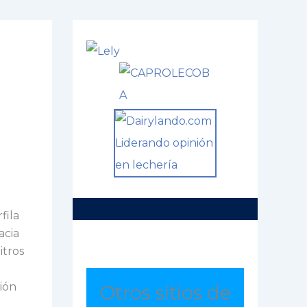
fila
hacia
itros
ión
Otros sitios de