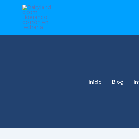
Ir
al
contenido
Inicio
Blog
In