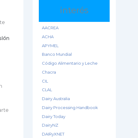
interés
te
AACREA
ACHA
sión
APYMEL
Banco Mundial
Código Alimentario y Leche
Chacra
CIL
n
CLAL
Dairy Australia
Dairy Processing Handbook
arte
Dairy Today
DairyNZ
DAIRyXNET