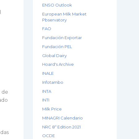
ENSO Outlook
l
European Milk Market
Pbservatory
FAO
Fundación Exportar
Fundación PEL
Global Dairy
Hoard's Archive
INALE
Infotambo
INTA
o de
ado
INTI
Milk Price
MINAGRI Calendario
NRC 8º Edition 2021
adas
OCDE