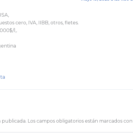
USA,
stos cero, IVA, IIBB, otros, fletes.
000$/l,.
entina
ta
á publicada.
Los campos obligatorios están marcados co