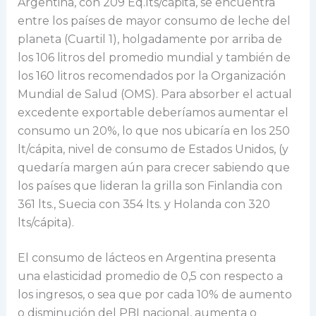
Argentina, con 209 Eq.lts/cápita, se encuentra
entre los países de mayor consumo de leche del
planeta (Cuartil 1), holgadamente por arriba de
los 106 litros del promedio mundial y también de
los 160 litros recomendados por la Organización
Mundial de Salud (OMS). Para absorber el actual
excedente exportable deberíamos aumentar el
consumo un 20%, lo que nos ubicaría en los 250
lt/cápita, nivel de consumo de Estados Unidos, (y
quedaría margen aún para crecer sabiendo que
los países que lideran la grilla son Finlandia con
361 lts., Suecia con 354 lts. y Holanda con 320
lts/cápita).
El consumo de lácteos en Argentina presenta
una elasticidad promedio de 0,5 con respecto a
los ingresos, o sea que por cada 10% de aumento
o disminución del PBI nacional, aumenta o