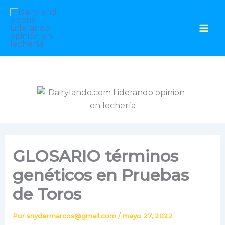
Ir
al
contenido
GLOSARIO términos
genéticos en Pruebas
de Toros
Por
snydermarcos@gmail.com
/
mayo 27, 2022