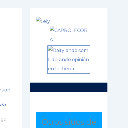
rsion
ura
ngo
Otros sitios de