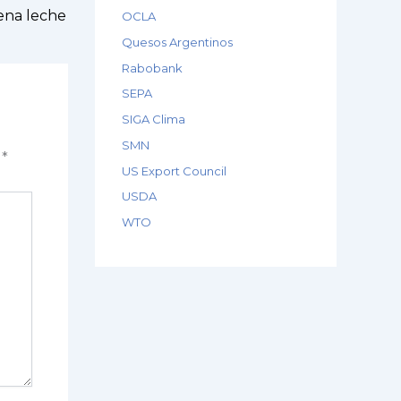
na leche
OCLA
Quesos Argentinos
Rabobank
SEPA
SIGA Clima
SMN
n
*
US Export Council
USDA
WTO