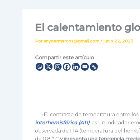
El calentamiento glo
Por
snydermarcos@gmail.com
/
junio 22, 2023
Compartir este artículo
«El contraste de temperatura entre los 
interhemisférica (ATI)
, es un indicador em
observada de ITA (temperatura del hemisf
de 0,8 ° C
y presenta una tendencia creci