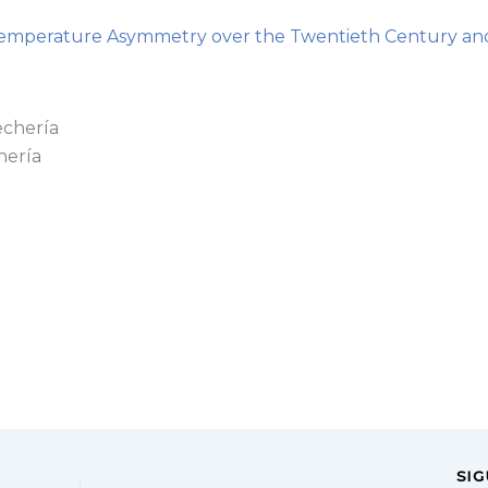
Temperature Asymmetry over the Twentieth Century and
hería
SI