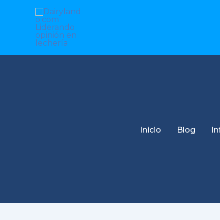
Ir
al
contenido
Inicio
Blog
In