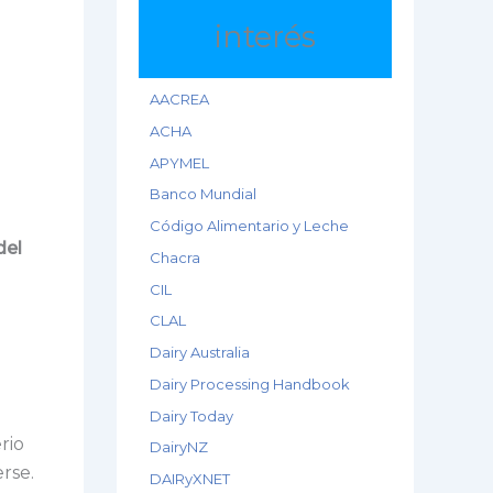
interés
AACREA
ACHA
APYMEL
Banco Mundial
Código Alimentario y Leche
del
Chacra
CIL
CLAL
Dairy Australia
Dairy Processing Handbook
Dairy Today
rio
DairyNZ
rse.
DAIRyXNET