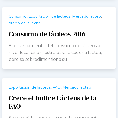
,
,
,
Consumo
Exportación de lácteos
Mercado lacteo
precio de la leche
Consumo de lácteos 2016
El estancamiento del consumo de lácteos a
nivel local es un lastre para la cadena láctea,
pero se sobredimensiona su
,
,
Exportación de lácteos
FAO
Mercado lacteo
Crece el Indice Lácteos de la
FAO
Se revirtió la tendencia negativa que venía